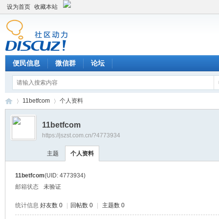
设为首页
收藏本站
便民信息
微信群
论坛
11betfcom
个人资料
11betfcom
https://jszst.com.cn/?4773934
Di
›
›
主题
个人资料
11betfcom
(UID: 4773934)
邮箱状态
未验证
统计信息
好友数 0
|
回帖数 0
|
主题数 0