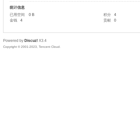
统计信息
已用空间
0 B
积分
4
金钱
4
贡献
0
Powered by
Discuz!
X3.4
Copyright © 2001-2023, Tencent Cloud.
ar
d