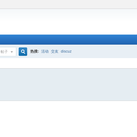
热搜:
活动
交友
discuz
帖子
搜
索