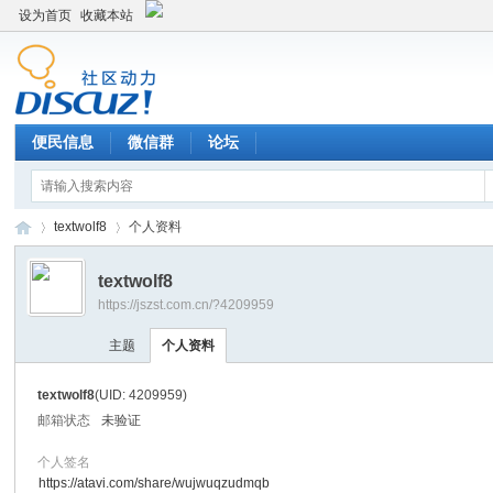
设为首页
收藏本站
便民信息
微信群
论坛
textwolf8
个人资料
textwolf8
https://jszst.com.cn/?4209959
Di
›
›
主题
个人资料
textwolf8
(UID: 4209959)
邮箱状态
未验证
个人签名
https://atavi.com/share/wujwuqzudmqb