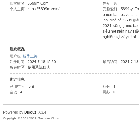
真实姓名
5699m Com
性别
男
个人主页
https://5699m.com/
兴趣爱好
5699 ✔️ Tr
sc
phiên bản pc và tải 
ios. Nhà cái 5699 giả
2024, cổng game bao 
siêu hot hiện nay. Hã
nghiệm tại đây nào!
活跃概况
用户组
新手上路
注册时间
2024-7-18 15:20
最后访问
2024-7-18
所在时区
使用系统默认
uz!
统计信息
已用空间
0 B
积分
4
金钱
4
贡献
0
Powered by
Discuz!
X3.4
Copyright © 2001-2023, Tencent Cloud.
Bo