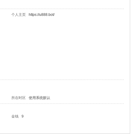
个人主页
https://u888.bot/
所在时区
使用系统默认
金钱
9