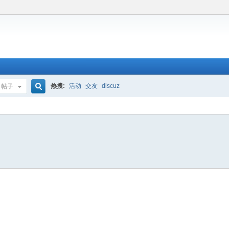
热搜:
活动
交友
discuz
帖子
搜
索