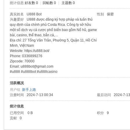
统计信息
好友数 0
|
回帖数 0
|
主题数 0
sc
真实姓名
U888 Bot
性别
保密
兴趣爱好
U888 được đăng ký hợp pháp và tuân thủ
quy định của chính phủ Costa Rica. Công ty sở hữu
một số dịch vụ cá cược phổ biến bao gồm Nổ hũ, game
bài, casino, thể thao, bắn cá,…
Địa chỉ: 27 Tống Văn Trân, Phường 5, Quận 11, Hồ Chí
Minh, Việt Nam
Website: https://u888.bot/
Phone: 0336899276
Zipcode: 70000
Email: u888bot@gmail.com
uz!
#u888 #u888bot #u888casino
活跃概况
用户组
新手上路
注册时间
2024-7-13 00:34
最后访问
2024-7-13
统计信息
已用空间
0 B
积分
9
贡献
0
Bo