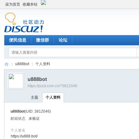
设为首页
收藏本站
便民信息
微信群
论坛
u888bot
个人资料
u888bot
https://jszst.com.cn/?3812046
Di
›
›
主题
个人资料
u888bot
(UID: 3812046)
邮箱状态
未验证
个人签名
https://u888.bot/