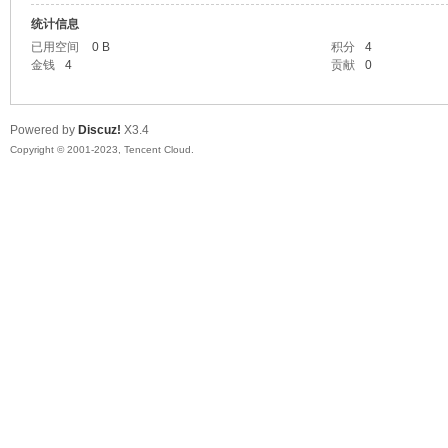
统计信息
已用空间
0 B
积分
4
金钱
4
贡献
0
Powered by
Discuz!
X3.4
Copyright © 2001-2023, Tencent Cloud.
ar
d