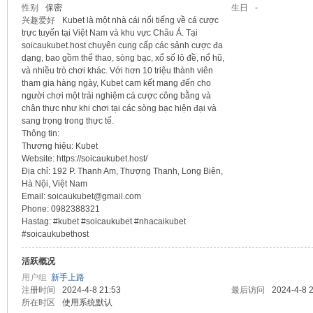
性别
保密
生日
-
兴趣爱好
Kubet là một nhà cái nổi tiếng về cá cược
sc
trực tuyến tại Việt Nam và khu vực Châu Á. Tại
soicaukubet.host chuyên cung cấp các sảnh cược đa
dạng, bao gồm thể thao, sòng bạc, xổ số lô đề, nổ hũ,
và nhiều trò chơi khác. Với hơn 10 triệu thành viên
tham gia hàng ngày, Kubet cam kết mang đến cho
người chơi một trải nghiệm cá cược công bằng và
chân thực như khi chơi tại các sòng bạc hiện đại và
sang trọng trong thực tế.
Thông tin:
Thương hiệu: Kubet
Website: https://soicaukubet.host/
uz!
Địa chỉ: 192 P. Thanh Am, Thượng Thanh, Long Biên,
Hà Nội, Việt Nam
Email: soicaukubet@gmail.com
Phone: 0982388321
Hastag: #kubet #soicaukubet #nhacaikubet
#soicaukubethost
活跃概况
用户组
新手上路
注册时间
2024-4-8 21:53
最后访问
2024-4-8 
所在时区
使用系统默认
Bo