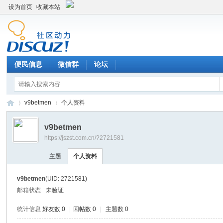
设为首页
收藏本站
便民信息
微信群
论坛
v9betmen
个人资料
v9betmen
https://jszst.com.cn/?2721581
Di
›
›
主题
个人资料
v9betmen
(UID: 2721581)
邮箱状态
未验证
统计信息
好友数 0
|
回帖数 0
|
主题数 0