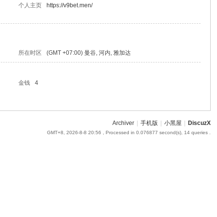
个人主页
https://v9bet.men/
所在时区
(GMT +07:00) 曼谷, 河内, 雅加达
金钱
4
Archiver
|
手机版
|
小黑屋
|
DiscuzX
GMT+8, 2026-8-8 20:56
, Processed in 0.076877 second(s), 14 queries .